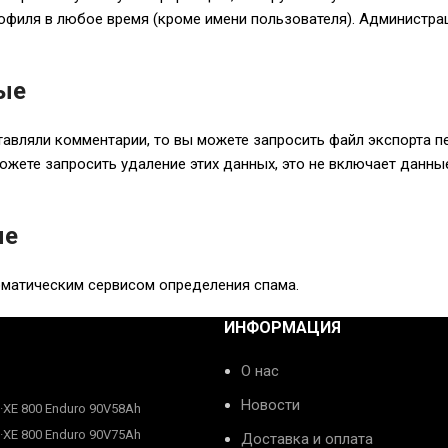
филя в любое время (кроме имени пользователя). Администрац
ные
ставляли комментарии, то вы можете запросить файл экспорта 
жете запросить удаление этих данных, это не включает данны
ые
оматическим сервисом определения спама.
ИНФОРМАЦИЯ
О нас
Новости
E·XE 800 Enduro 90V58Ah
E·XE 800 Enduro 90V75Ah
Доставка и оплата