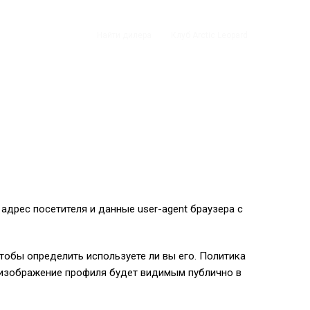
0
₽
Найти дилера
Клуб Arctic Leopard
адрес посетителя и данные user-agent браузера с
чтобы определить используете ли вы его. Политика
ше изображение профиля будет видимым публично в