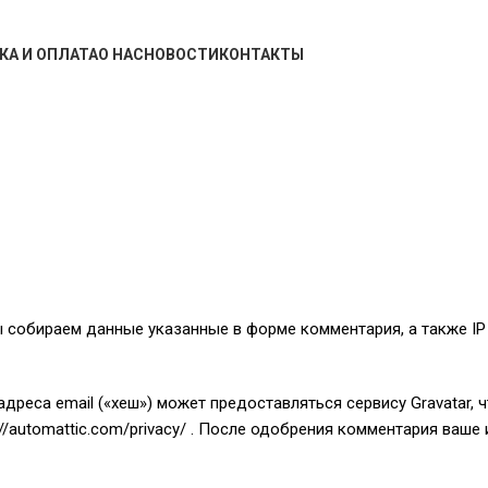
КА И ОПЛАТА
О НАС
НОВОСТИ
КОНТАКТЫ
ы собираем данные указанные в форме комментария, а также IP 
реса email («хеш») может предоставляться сервису Gravatar, 
://automattic.com/privacy/ . После одобрения комментария ва