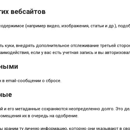
их вебсайтов
содержимое (например видео, изображения, статьи и др.), подо
ать куки, внедрять дополнительное отслеживание третьей стор
одействия, если у вас есть учетная запись и вы авторизовали
нными
н в email-сообщении о сбросе.
нные
ий и его метаданные сохраняются неопределенно долго. Это де
омещения их в очередь на одобрение.
мы храним ту личную информацию, которую они указывают в сво