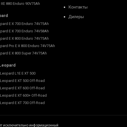
E·XE 880 Enduro 90V75Ah
Контакты
pard
Дилеры
pard E·X 700 Enduro 74V75Ah
pard E·X 700 Enduro 74V58Ah
pard E·X 800 Enduro 74V75Ah
pard Pro E·X 800 Enduro 74V75Ah
pard E·X 800 Super 74V75Ah
Leopard
Leopard L1E E·XT 500
Leopard E·XT 500 Off-Road
Leopard E·XT 600 Off-Road
 Leopard E·XT 600+ Off-Road
Leopard E·XT 700 Off-Road
сит исключительно информационный