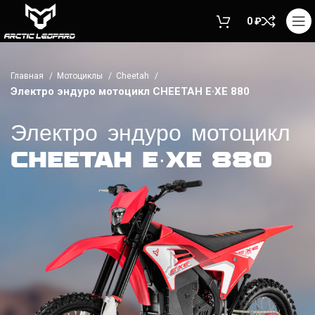
0
₽
Главная
Мотоциклы
Cheetah
Электро эндуро мотоцикл CHEETAH E·XE 880
Электро эндуро мотоцикл
CHEETAH E·XE 880