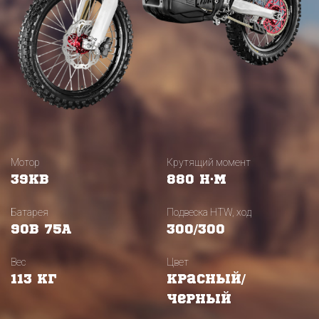
Мотор
Крутящий момент
39Кв
880 Н·м
Батарея
Подвеска HTW, ход
90В 75А
300/300
Вес
Цвет
113 кг
Красный/
Черный