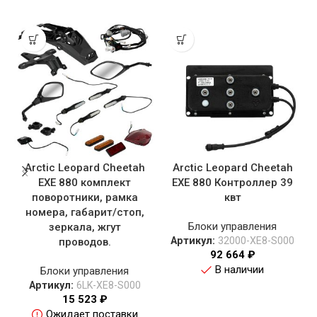
Arctic Leopard Cheetah
Arctic Leopard Cheetah
EXE 880 комплект
EXE 880 Контроллер 39
поворотники, рамка
квт
номера, габарит/стоп,
Блоки управления
зеркала, жгут
Артикул:
32000-XE8-S000
проводов.
92 664
₽
В наличии
Блоки управления
Артикул:
6LK-XE8-S000
15 523
₽
Ожидает поставки