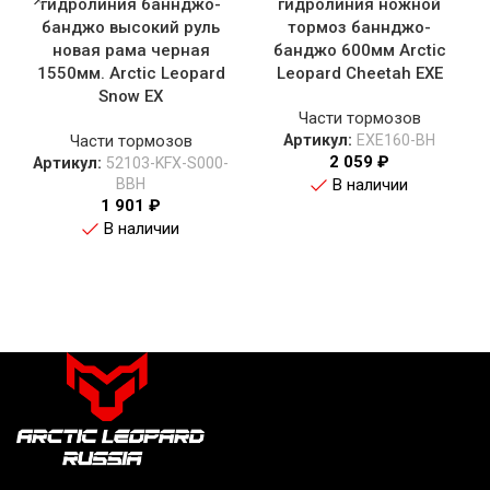
гидролиния баннджо-
гидролиния ножной
банджо высокий руль
тормоз баннджо-
новая рама черная
банджо 600мм Arctic
1550мм. Arctic Leopard
Leopard Cheetah EXE
Snow EX
Части тормозов
Части тормозов
Артикул:
EXE160-BH
2 059
₽
Артикул:
52103-KFX-S000-
BBH
В наличии
1 901
₽
В наличии