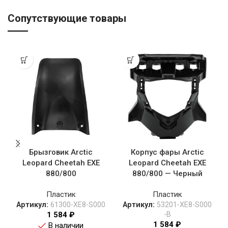
Сопутствующие товары
Брызговик Arctic
Корпус фары Arctic
Leopard Cheetah EXE
Leopard Cheetah EXE
880/800
880/800 — Черный
Пластик
Пластик
Артикул:
61300-XE8-S000
Артикул:
53201-XE8-S000
1 584
₽
-B
1 584
₽
В наличии