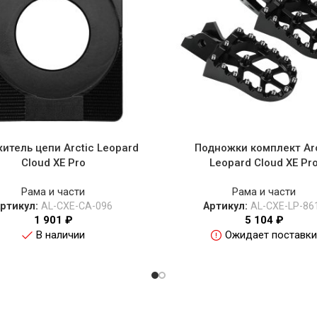
итель цепи Arctic Leopard
Подножки комплект Arc
Cloud XE Pro
Leopard Cloud XE Pr
Рама и части
Рама и части
ртикул:
AL-CXE-CA-096
Артикул:
AL-CXE-LP-86
1 901
₽
5 104
₽
В наличии
Ожидает поставки