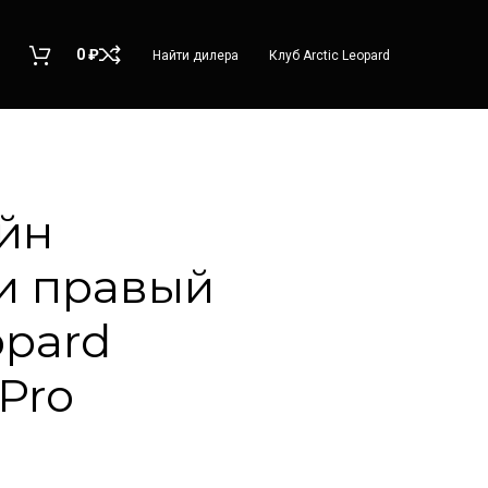
0
₽
Найти дилера
Клуб Arctic Leopard
йн
и правый
opard
Pro