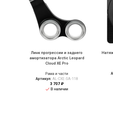
Линк прогрессии и заднего
Натяж
амортизатора Arctic Leopard
Cloud XE Pro
Рама и части
А
Артикул:
AL-CXE-SA-118
3 707
₽
В наличии