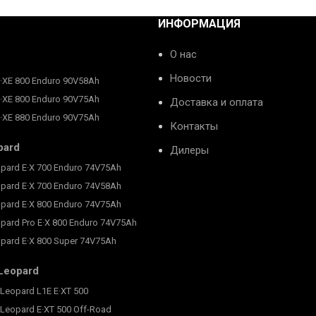
ИНФОРМАЦИЯ
О нас
Новости
E·XE 800 Enduro 90V58Ah
E·XE 800 Enduro 90V75Ah
Доставка и оплата
E·XE 880 Enduro 90V75Ah
Контакты
pard
Дилеры
pard E·X 700 Enduro 74V75Ah
pard E·X 700 Enduro 74V58Ah
pard E·X 800 Enduro 74V75Ah
pard Pro E·X 800 Enduro 74V75Ah
pard E·X 800 Super 74V75Ah
Leopard
Leopard L1E E·XT 500
Leopard E·XT 500 Off-Road