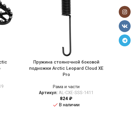
tic
Пружина стояночной боковой
Пружи
o
подножки Arctic Leopard Cloud XE
Arctic
Pro
19
Рама и части
А
Артикул:
AL-CXE-SSS-1411
824
₽
В наличии