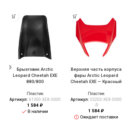
Брызговик Arctic
Верхняя часть корпуса
Leopard Cheetah EXE
фары Arctic Leopard
880/800
Cheetah EXE — Красный
Пластик
Пластик
Артикул:
61300-XE8-S000
Артикул:
53202-XE8-S000
1 584
₽
-R
1 584
₽
В наличии
Ожидает поставки