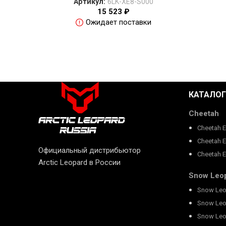
Артикул:
6LK-XE8-S000
15 523
₽
Ожидает поставки
КАТАЛОГ
Cheetah
Cheetah 
Cheetah 
Официальный дистрибьютор
Cheetah 
Arctic Leopard в России
Snow Leo
Snow Leo
Snow Leo
Snow Leo