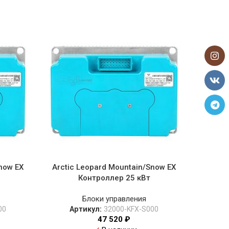
now EX
Arctic Leopard Mountain/Snow EX
Blueto
Контроллер 25 кВт
Блоки управления
00
Артикул:
32000-KFX-S000
47 520
₽