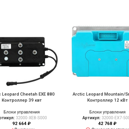
c Leopard Cheetah EXE 880
Arctic Leopard Mountain/S
Контроллер 39 квт
Контроллер 12 кВт
Блоки управления
Блоки управления
ртикул:
32000-XE8-S000
Артикул:
32000-EX7-50
92 664
₽
42 768
₽