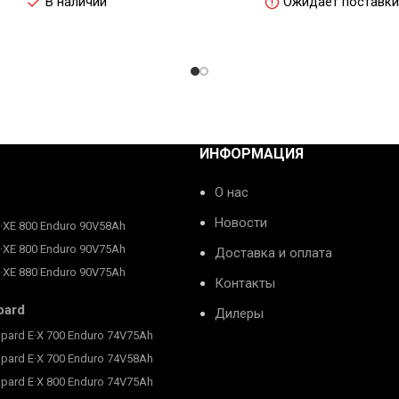
В наличии
Ожидает поставки
ИНФОРМАЦИЯ
О нас
Новости
E·XE 800 Enduro 90V58Ah
E·XE 800 Enduro 90V75Ah
Доставка и оплата
E·XE 880 Enduro 90V75Ah
Контакты
pard
Дилеры
pard E·X 700 Enduro 74V75Ah
pard E·X 700 Enduro 74V58Ah
pard E·X 800 Enduro 74V75Ah