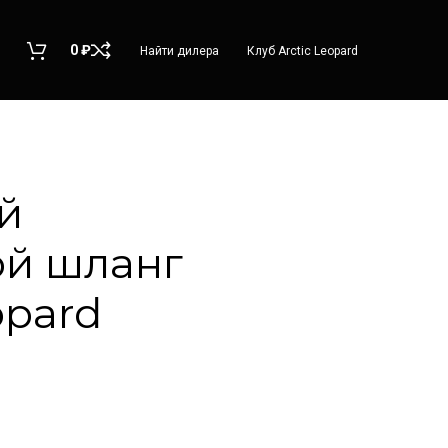
0
₽
Найти дилера
Клуб Arctic Leopard
й
ой шланг
opard