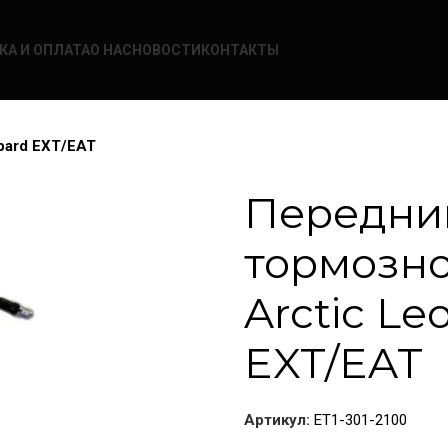
КА И ОПЛАТА
О НАС
НОВОСТИ
КОНТАКТЫ
pard EXT/EAT
Передни
тормозн
Arctic Le
EXT/EAT
Артикул:
ET1-301-2100