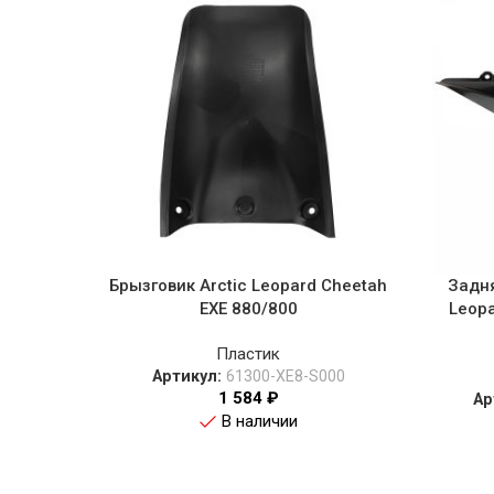
Брызговик Arctic Leopard Cheetah
Задня
EXE 880/800
Leopa
Пластик
Артикул:
61300-XE8-S000
1 584
₽
Ар
В наличии