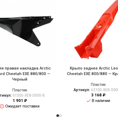
я правая накладка Arctic
Крыло заднее Arctic Le
rd Cheetah EXE 880/800 —
Cheetah EXE 800/880 — К
Черный
Пластик
Пластик
Артикул:
62100-XE8-S00
3 168
₽
тикул:
61500-XE8-S000-B
1 901
₽
В наличии
Ожидает поставки