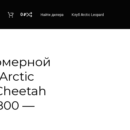
0
₽
Найти дилера
Клуб Arctic Leopard
омерной
Arctic
Cheetah
800 —