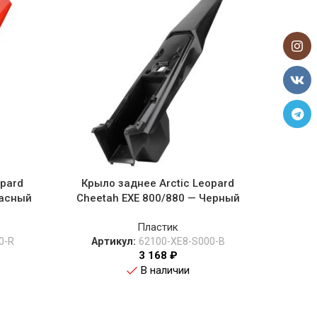
opard
Крыло заднее Arctic Leopard
Крышка
расный
Cheetah EXE 800/880 — Черный
Cheet
Пластик
0-R
Артикул:
62100-XE8-S000-B
Ар
3 168
₽
В наличии