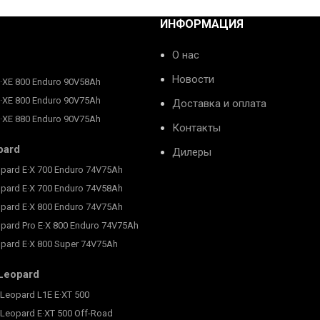
ИНФОРМАЦИЯ
О нас
Новости
E·XE 800 Enduro 90V58Ah
E·XE 800 Enduro 90V75Ah
Доставка и оплата
E·XE 880 Enduro 90V75Ah
Контакты
pard
Дилеры
pard E·X 700 Enduro 74V75Ah
pard E·X 700 Enduro 74V58Ah
pard E·X 800 Enduro 74V75Ah
pard Pro E·X 800 Enduro 74V75Ah
pard E·X 800 Super 74V75Ah
Leopard
Leopard L1E E·XT 500
Leopard E·XT 500 Off-Road