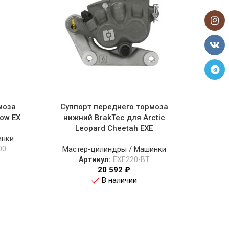
моза
Суппорт переднего тормоза
Суп
now EX
нижний BrakTec для Arctic
тормо
Leopard Cheetah EXE
инки
00
Мастер-цилиндры / Машинки
Мас
Артикул:
EXE220-BT
Ар
20 592
₽
В наличии