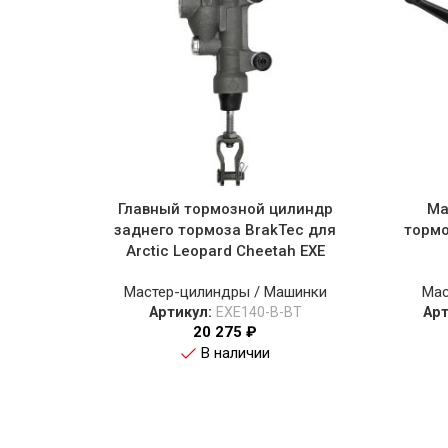
Главный тормозной цилиндр
Ма
заднего тормоза BrakTec для
тормо
Arctic Leopard Cheetah EXE
Мастер-цилиндры / Машинки
Мас
Артикул:
EXE140-B-BT
Ар
20 275
₽
В наличии