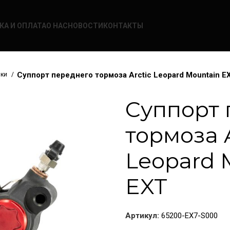
КА И ОПЛАТА
О НАС
НОВОСТИ
КОНТАКТЫ
Суппорт переднего тормоза Arctic Leopard Mountain E
нки
Суппорт 
тормоза A
Leopard 
EXT
Артикул:
65200-EX7-S000