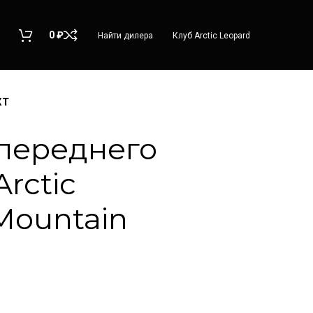
0
₽
Найти дилера
Клуб Arctic Leopard
XT
переднего
rctic
Mountain