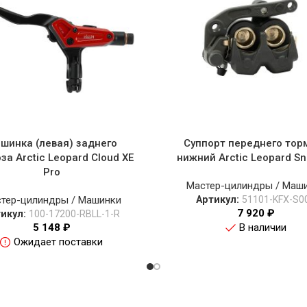
шинка (левая) заднего
Суппорт переднего тор
за Arctic Leopard Cloud XE
нижний Arctic Leopard S
Pro
Мастер-цилиндры / Маш
тер-цилиндры / Машинки
Артикул:
51101-KFX-S0
7 920
₽
тикул:
100-17200-RBLL-1-R
5 148
₽
В наличии
Ожидает поставки