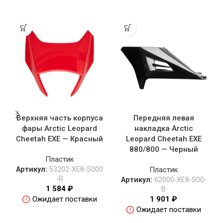
Верхняя часть корпуса
Передняя левая
фары Arctic Leopard
накладка Arctic
Cheetah EXE — Красный
Leopard Cheetah EXE
880/800 — Черный
Пластик
Артикул:
53202-XE8-S000
Пластик
-R
Артикул:
62000-XE8-S00-
1 584
₽
B
Ожидает поставки
1 901
₽
Ожидает поставки