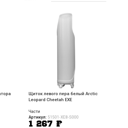
атора
Щиток левого пера белый Arctic
Leopard Cheetah EXE
Части
Артикул:
51501-XE8-S000
1 267
₽