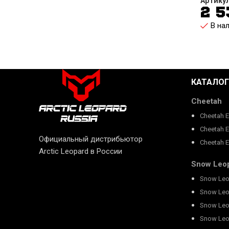
Артику
2 
В на
КАТАЛОГ
Cheetah
Cheetah 
Cheetah 
Официальный дистрибьютор
Cheetah 
Arctic Leopard в России
Snow Leo
Snow Leo
Snow Leo
Snow Leo
Snow Leo