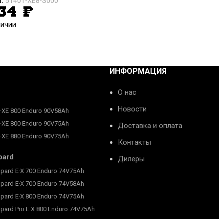
л:
51401-XE8-S000
534
₽
личии
ИНФОРМАЦИЯ
О нас
Новости
E·XE 800 Enduro 90V58Ah
E·XE 800 Enduro 90V75Ah
Доставка и оплата
E·XE 880 Enduro 90V75Ah
Контакты
pard
Дилеры
pard E·X 700 Enduro 74V75Ah
pard E·X 700 Enduro 74V58Ah
pard E·X 800 Enduro 74V75Ah
pard Pro E·X 800 Enduro 74V75Ah