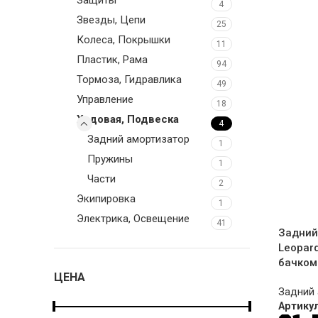
4
Звезды, Цепи
25
Колеса, Покрышки
11
Пластик, Рама
94
Тормоза, Гидравлика
49
Управление
18
Ходовая, Подвеска
4
Задний амортизатор
1
Пружины
1
Части
2
Экипировка
1
Электрика, Освещение
41
Задний
Leopard
бачком
ЦЕНА
Задний 
Артику