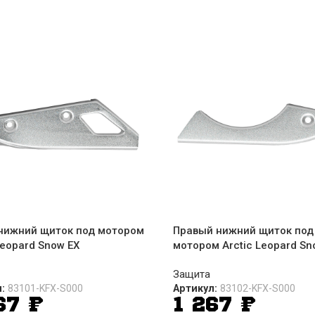
нижний щиток под мотором
Правый нижний щиток под
Leopard Snow EX
мотором Arctic Leopard Sn
Защита
л:
83101-KFX-S000
Артикул:
83102-KFX-S000
267
₽
1 267
₽