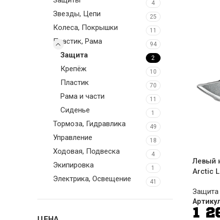
4
Звезды, Цепи
25
Колеса, Покрышки
11
Пластик, Рама
94
Защита
2
Крепёж
10
Пластик
70
Рама и части
11
Сиденье
1
Тормоза, Гидравлика
49
Управление
18
Ходовая, Подвеска
4
Левый 
Экипировка
1
Arctic 
Электрика, Освещение
41
Защита
Артику
1 
ЦЕНА