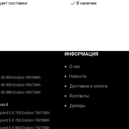
ает поставки
В наличии
ИНФОРМАЦИЯ
О нас
Новости
E·XE 800 Enduro 90V58Ah
E·XE 800 Enduro 90V75Ah
Доставка и оплата
E·XE 880 Enduro 90V75Ah
Контакты
pard
Дилеры
pard E·X 700 Enduro 74V75Ah
pard E·X 700 Enduro 74V58Ah
pard E·X 800 Enduro 74V75Ah