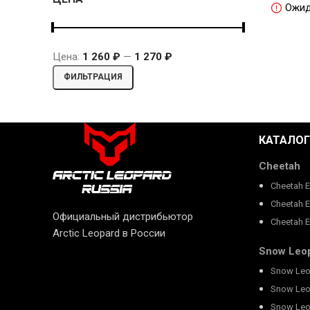
Ожид
Цена:
1 260 ₽
—
1 270 ₽
Минимальная
Максимальная
ФИЛЬТРАЦИЯ
цена
цена
КАТАЛОГ
Cheetah
Cheetah 
Cheetah 
Официальный дистрибьютор
Cheetah 
Arctic Leopard в России
Snow Leo
Snow Leo
Snow Leo
Snow Leo