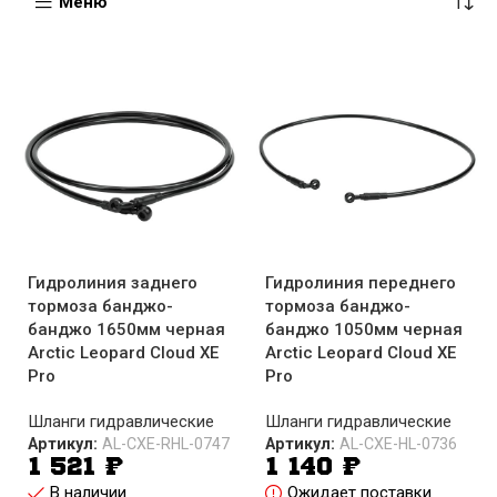
Меню
Гидролиния заднего
Гидролиния переднего
тормоза банджо-
тормоза банджо-
банджо 1650мм черная
банджо 1050мм черная
Arctic Leopard Cloud XE
Arctic Leopard Cloud XE
Pro
Pro
Шланги гидравлические
Шланги гидравлические
Артикул:
AL-CXE-RHL-0747
Артикул:
AL-CXE-HL-0736
1 521
₽
1 140
₽
В наличии
Ожидает поставки