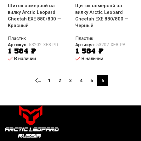
Щиток номерной на
Щиток номерной на
вилку Arctic Leopard
вилку Arctic Leopard
Cheetah EXE 880/800 —
Cheetah EXE 880/800 —
Красный
Черный
Пластик
Пластик
Артикул:
53202-XE8-PR
Артикул:
53202-XE8-PB
1 584
₽
1 584
₽
В наличии
В наличии
←
1
2
3
4
5
6