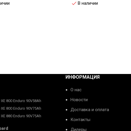
личии
В наличии
ИНФОРМАЦИЯ
О нас
Новости
E·XE 800 Enduro 90V58Ah
E·XE 800 Enduro 90V75Ah
Доставка и оплата
E·XE 880 Enduro 90V75Ah
Контакты
pard
Дилеры