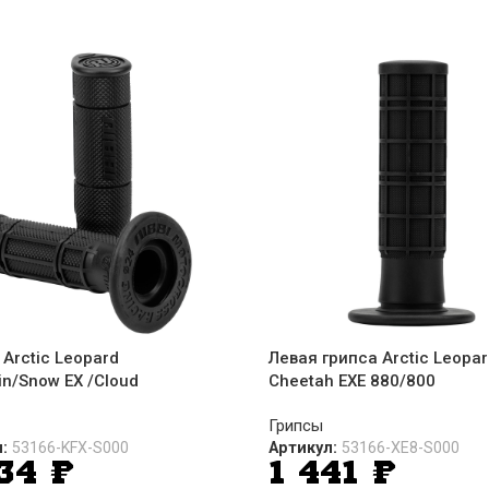
Arctic Leopard
Левая грипса Arctic Leopar
n/Snow EX /Cloud
Cheetah EXE 880/800
Грипсы
л:
53166-KFX-S000
Артикул:
53166-XE8-S000
534
₽
1 441
₽