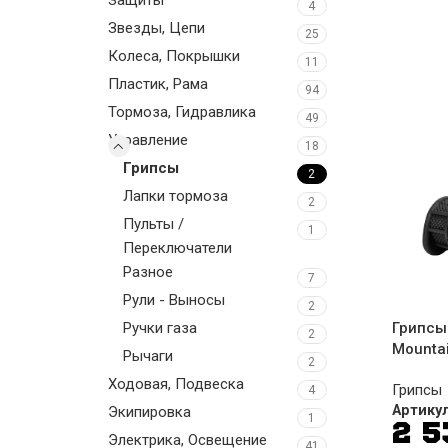
4
Звезды, Цепи
25
Колеса, Покрышки
11
Пластик, Рама
94
Тормоза, Гидравлика
49
Управление
18
Грипсы
2
Лапки тормоза
2
Пульты /
1
Переключатели
Разное
7
Рули - Выносы
2
Ручки газа
Грипсы 
2
Mountai
Рычаги
2
Ходовая, Подвеска
Грипсы
4
Артику
Экипировка
1
2 
Электрика, Освещение
41